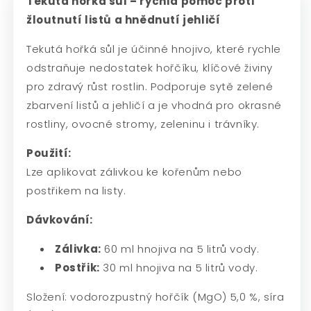
Tekutá hořká sůl – rychlá pomoc proti
žloutnutí listů a hnědnutí jehličí
Tekutá hořká sůl je účinné hnojivo, které rychle
odstraňuje nedostatek hořčíku, klíčové živiny
pro zdravý růst rostlin. Podporuje sytě zelené
zbarvení listů a jehličí a je vhodná pro okrasné
rostliny, ovocné stromy, zeleninu i trávníky.
Použití:
Lze aplikovat zálivkou ke kořenům nebo
postřikem na listy.
Dávkování:
Zálivka:
60 ml hnojiva na 5 litrů vody.
Postřik:
30 ml hnojiva na 5 litrů vody.
Složení: vodorozpustný hořčík (MgO) 5,0 %, síra