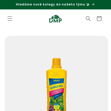
Hledáme nové kolegy do našeho týmu 🤝
Přejít k obsahu
Košík
Přejít na informace o produktu