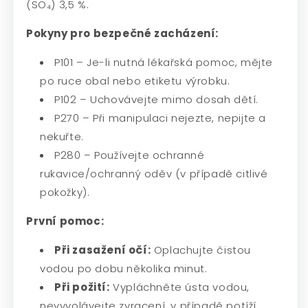
(SO₄) 3,5 %.
Pokyny pro bezpečné zacházení:
P101 – Je-li nutná lékařská pomoc, mějte
po ruce obal nebo etiketu výrobku.
P102 – Uchovávejte mimo dosah dětí.
P270 – Při manipulaci nejezte, nepijte a
nekuřte.
P280 – Používejte ochranné
rukavice/ochranný oděv (v případě citlivé
pokožky).
První pomoc:
Při zasažení očí:
Oplachujte čistou
vodou po dobu několika minut.
Při požití:
Vypláchněte ústa vodou,
nevyvolávejte zvracení, v případě potíží