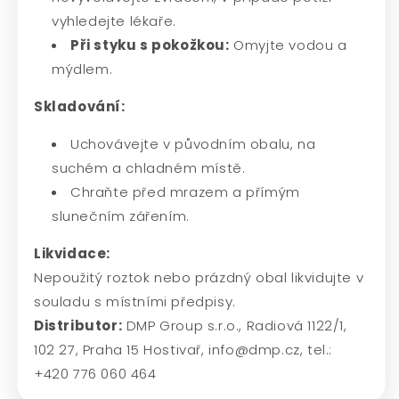
vyhledejte lékaře.
Při styku s pokožkou:
Omyjte vodou a
mýdlem.
Skladování:
Uchovávejte v původním obalu, na
suchém a chladném místě.
Chraňte před mrazem a přímým
slunečním zářením.
Likvidace:
Nepoužitý roztok nebo prázdný obal likvidujte v
souladu s místními předpisy.
Distributor:
DMP Group s.r.o., Radiová 1122/1,
102 27, Praha 15 Hostivař, info@dmp.cz, tel.:
+420 776 060 464