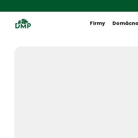
Přejít k
obsahu
Firmy
Domácno
Přejít na
informace
o
produktu