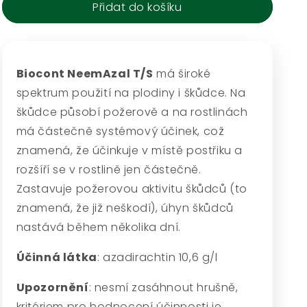
Přidat do košíku
Biocont
Biocont
NeemAzal
NeemAzal
T/S
T/S
Biocont NeemAzal T/S
má široké
spektrum použití na plodiny i škůdce. Na
škůdce působí požerově a na rostlinách
má částečně systémový účinek, což
znamená, že účinkuje v místě postřiku a
rozšíří se v rostlině jen částečně.
Zastavuje požerovou aktivitu škůdců (to
znamená, že již neškodí), úhyn škůdců
nastává během několika dní.
Účinná látka
: azadirachtin 10,6 g/l
Upozornění
: nesmí zasáhnout hrušně,
kritériem pro hodnocení účinnosti je