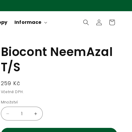
Přihlásit
opy
Informace
Košík
se
Biocont NeemAzal
T/S
Běžná
259 Kč
cena
Včetně DPH.
Množství
Množství
Snížit
Zvýšit
množství
množství
produktu
produktu