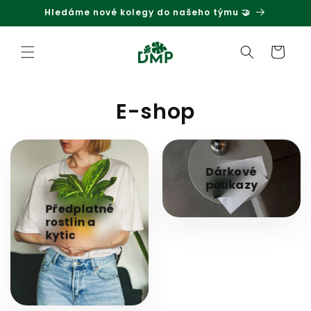
Hledáme nové kolegy do našeho týmu 🤝
Přejít k obsahu
Košík
E-shop
Dárkové
poukazy
Předplatné
rostlin a
kytic