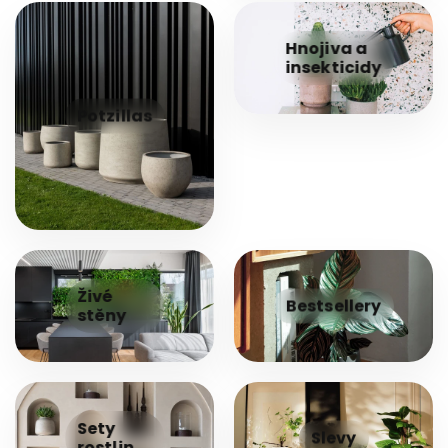
Hnojiva a
insekticidy
Potzillas
Živé
Bestsellery
stěny
Sety
Slevy
rostlin