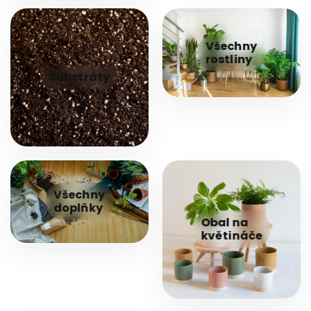
Všechny
rostliny
Substráty
Všechny
doplňky
Obal na
květináče