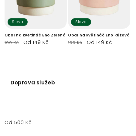
Sleva
Sleva
Obal na květináč Eno Zelená
Obal na květináč Eno Růžová
Běžná
Výprodejová
Od 149 Kč
Běžná
Výprodejová
Od 149 Kč
199 Kč
199 Kč
cena
cena
cena
cena
Doprava služeb
Běžná
Od 500 Kč
cena