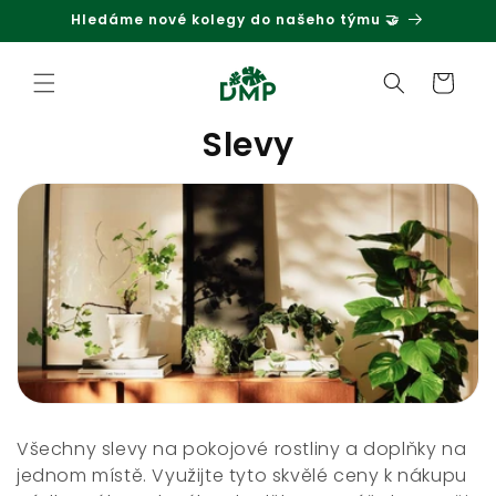
Hledáme nové kolegy do našeho týmu 🤝
Přejít k obsahu
Košík
K
Slevy
o
l
e
k
c
e
:
Všechny slevy na pokojové rostliny a doplňky na
jednom místě. Využijte tyto skvělé ceny k nákupu