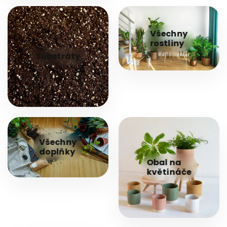
Všechny
rostliny
Substráty
Všechny
doplňky
Obal na
květináče