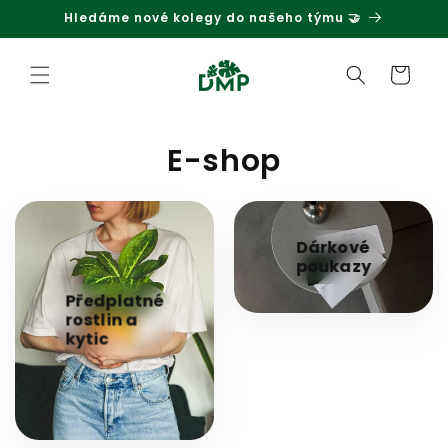
Hledáme nové kolegy do našeho týmu 🤝
Přejít k obsahu
Košík
E-shop
Dárkové
poukazy
Předplatné
rostlin a
kytic