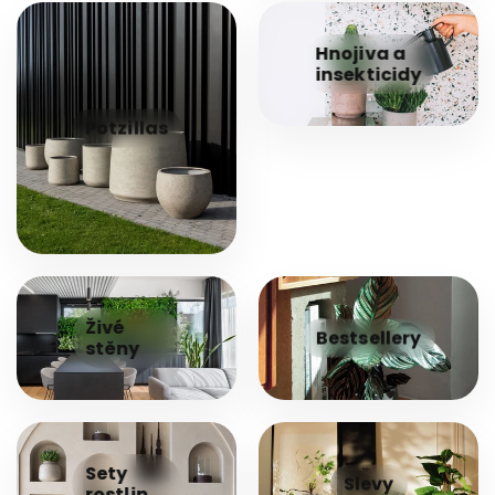
Hnojiva a
insekticidy
Potzillas
Živé
Bestsellery
stěny
Sety
Slevy
rostlin