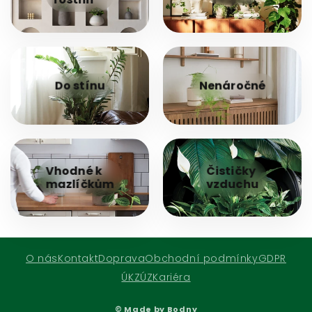
Do stínu
Nenáročné
Vhodné k
Čističky
mazlíčkům
vzduchu
O nás
Kontakt
Doprava
Obchodní podmínky
GDPR
ÚKZÚZ
Kariéra
© Made by Bodny